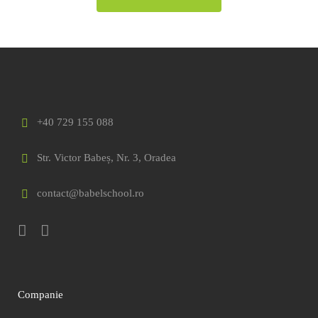
+40 729 155 088
Str. Victor Babeș, Nr. 3, Oradea
contact@babelschool.ro
Companie