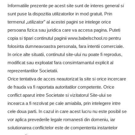
Informatiile prezente pe acest site sunt de interes general si
sunt puse la dispozitia utilizatorilor in mod gratuit. Prin
termenul „utilizator” al acestei pagini se intelege orice
persoana fizica sau juridica care va accesa pagina. Puteti
copia si tipari continutul paginii www.babelschool.ro pentru
folosinta dumneavoastra personala, fara intentii comerciale.
In orice alte situatii, continutul site-ului nu poate fi reprodus,
modificat sau exploatat fara consimtamantul explicit al
reprezentantilor Societatii.
Orice tentativa de acces neautorizat la site si orice incercare
de frauda va fi raportata autoritatilor competente. Orice
conflict aparut intre Societate si vizitatorul Site-ului se
incearca a fi rezolvat pe cale amiabila, prin intelegere intre
cele doua parti. In cazul in care acest lucru nu este posibil se
vor aplica prevederile legale romanesti din domeniu, iar
solutionarea conflictelor este de compententa instantelor