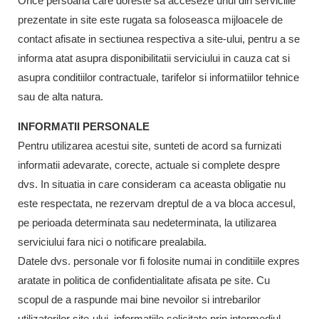
Orice persoana care doreste sa acceseze unul din serviciile
prezentate in site este rugata sa foloseasca mijloacele de
contact afisate in sectiunea respectiva a site-ului, pentru a se
informa atat asupra disponibilitatii serviciului in cauza cat si
asupra conditiilor contractuale, tarifelor si informatiilor tehnice
sau de alta natura.
INFORMATII PERSONALE
Pentru utilizarea acestui site, sunteti de acord sa furnizati
informatii adevarate, corecte, actuale si complete despre
dvs. In situatia in care consideram ca aceasta obligatie nu
este respectata, ne rezervam dreptul de a va bloca accesul,
pe perioada determinata sau nedeterminata, la utilizarea
serviciului fara nici o notificare prealabila.
Datele dvs. personale vor fi folosite numai in conditiile expres
aratate in politica de confidentialitate afisata pe site. Cu
scopul de a raspunde mai bine nevoilor si intrebarilor
utilizatorilor site-ului, informatiile solicitate prin intermediul