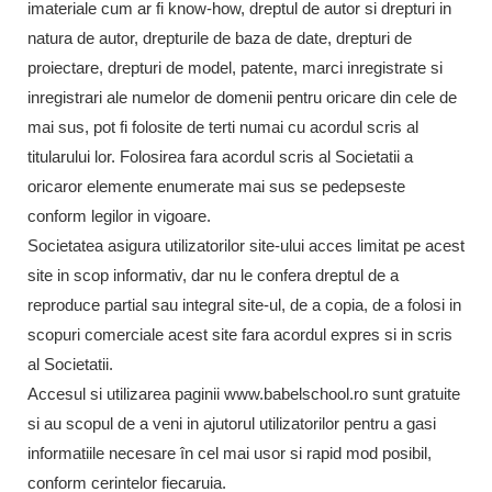
imateriale cum ar fi know-how, dreptul de autor si drepturi in
natura de autor, drepturile de baza de date, drepturi de
proiectare, drepturi de model, patente, marci inregistrate si
inregistrari ale numelor de domenii pentru oricare din cele de
mai sus, pot fi folosite de terti numai cu acordul scris al
titularului lor. Folosirea fara acordul scris al Societatii a
oricaror elemente enumerate mai sus se pedepseste
conform legilor in vigoare.
Societatea asigura utilizatorilor site-ului acces limitat pe acest
site in scop informativ, dar nu le confera dreptul de a
reproduce partial sau integral site-ul, de a copia, de a folosi in
scopuri comerciale acest site fara acordul expres si in scris
al Societatii.
Accesul si utilizarea paginii www.babelschool.ro sunt gratuite
si au scopul de a veni in ajutorul utilizatorilor pentru a gasi
informatiile necesare în cel mai usor si rapid mod posibil,
conform cerintelor fiecaruia.