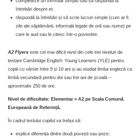
completeze un formular simplu sau să răspundă la
întrebări despre ei;
răspundă la întrebări și să scrie lucruri simple (cum ar fi
zile ale săptămânii, informații legate de oră sau nume) pe
care le aud sau le citesc într-o povestire.
A2 Flyers
este cel mai dificil nivel din cele trei niveluri de
testare Cambridge English: Young Learners (YLE) pentru
copiii cu vârste între 9 și 10 ani și au studiat limba engleză ca
limbă secundară pentru doi sau trei ani de școală –
aproximativ 250 de ore.
Nivel de dificultate: Elementar = A2 pe Scala Comună
Europeană de Referință.
În cadrul testului copilul va trebui să:
explice diferența dintre două povești sau poze;