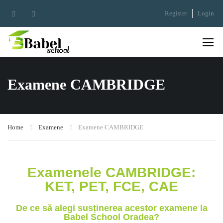
Register
Login
Examene CAMBRIDGE
Home
Examene
Examene CAMBRIDGE
Examenele CAMBRIDGE:
KET, PET, FCE, CAE
De ce să alegi susținerea acestor examene la
Babel School Oradea?