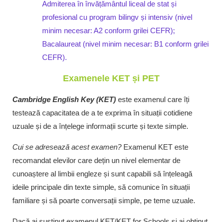
Admiterea în învățământul liceal de stat și
profesional cu program bilingv și intensiv (nivel
minim necesar: A2 conform grilei CEFR);
Bacalaureat (nivel minim necesar: B1 conform grilei
CEFR).
Examenele KET și PET
Cambridge English Key (KET)
este examenul care îți
testează capacitatea de a te exprima în situații cotidiene
uzuale și de a înțelege informații scurte și texte simple.
Cui se adresează acest examen?
Examenul KET este
recomandat elevilor care dețin un nivel elementar de
cunoaștere al limbii engleze și sunt capabili să înțeleagă
ideile principale din texte simple, să comunice în situații
familiare și să poarte conversații simple, pe teme uzuale.
Dacă ai susținut examenul KET/KET for Schools și ai obținut