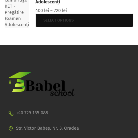
Adolescenți
400
lei
–
720
lei
SELECT OPTIONS
+40 729 155 088
Str. Victor Babeș, Nr. 3, Oradea