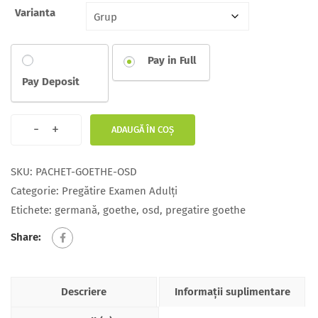
Varianta
Pay in Full
Pay Deposit
-
+
ADAUGĂ ÎN COȘ
SKU:
PACHET-GOETHE-OSD
Categorie:
Pregătire Examen Adulți
Etichete:
germană
,
goethe
,
osd
,
pregatire goethe
Share:
Descriere
Informații suplimentare