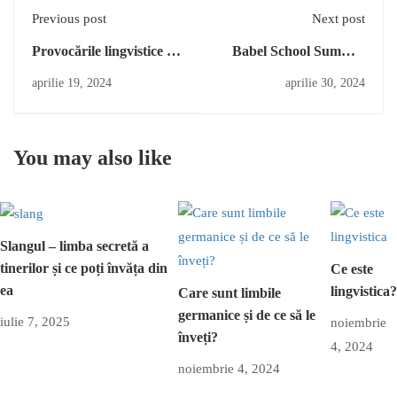
Previous post
Next post
Provocările lingvistice pe
Babel School Summer
rețelele de socializare
Camp: Un mediu ideal
aprilie 19, 2024
aprilie 30, 2024
pentru dezvoltarea
abilităților copiilor
You may also like
Slangul – limba secretă a
tinerilor și ce poți învăța din
Ce este
ea
lingvistica?
Care sunt limbile
germanice și de ce să le
iulie 7, 2025
noiembrie
înveți?
4, 2024
noiembrie 4, 2024