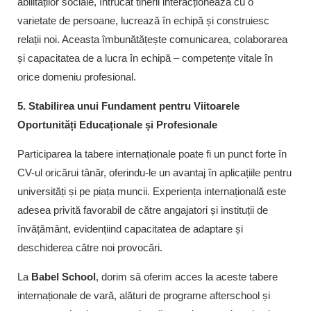
abilităților sociale, întrucât tinerii interacționează cu o
varietate de persoane, lucrează în echipă și construiesc
relații noi. Aceasta îmbunătățește comunicarea, colaborarea
și capacitatea de a lucra în echipă – competențe vitale în
orice domeniu profesional.
5. Stabilirea unui Fundament pentru Viitoarele
Oportunități Educaționale și Profesionale
Participarea la tabere internaționale poate fi un punct forte în
CV-ul oricărui tânăr, oferindu-le un avantaj în aplicațiile pentru
universități și pe piața muncii. Experiența internațională este
adesea privită favorabil de către angajatori și instituții de
învățământ, evidențiind capacitatea de adaptare și
deschiderea către noi provocări.
La
Babel School
, dorim să oferim acces la aceste tabere
internaționale de vară, alături de programe afterschool și