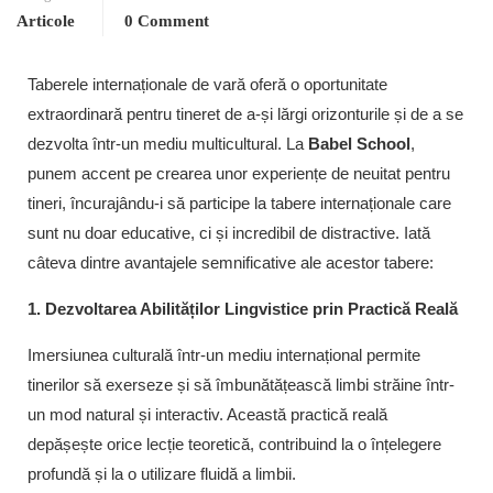
Articole
0 Comment
Taberele internaționale de vară oferă o oportunitate
extraordinară pentru tineret de a-și lărgi orizonturile și de a se
dezvolta într-un mediu multicultural. La
Babel School
,
punem accent pe crearea unor experiențe de neuitat pentru
tineri, încurajându-i să participe la tabere internaționale care
sunt nu doar educative, ci și incredibil de distractive. Iată
câteva dintre avantajele semnificative ale acestor tabere:
1. Dezvoltarea Abilităților Lingvistice prin Practică Reală
Imersiunea culturală într-un mediu internațional permite
tinerilor să exerseze și să îmbunătățească limbi străine într-
un mod natural și interactiv. Această practică reală
depășește orice lecție teoretică, contribuind la o înțelegere
profundă și la o utilizare fluidă a limbii.